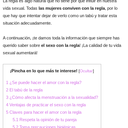
La regla es algo natural que no tiene por qué influir en nuestra
vida sexual. Todas
las mujeres conviven con la regla
, por lo
que hay que intentar dejar de verlo como un tabú y tratar esta
situación adecuadamente.
A continuación, ¡te damos toda la información que siempre has
querido saber sobre
el sexo con la regla
! ¡La calidad de tu vida
sexual aumentará!
¡Pincha en lo que más te interese!
[
Ocultar
]
1
¿Se puede hacer el amor con la regla?
2
El tabú de la regla
3
¿Cómo afecta la menstruación a la sexualidad?
4
Ventajas de practicar el sexo con la regla
5
Claves para hacer el amor con la regla
5.1
Respeta la opinión de tu pareja
5.2
Toma precauciones higiénicas