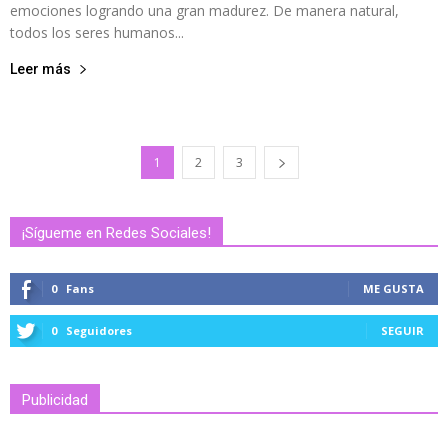
emociones logrando una gran madurez. De manera natural,
todos los seres humanos...
Leer más
1
2
3
¡Sígueme en Redes Sociales!
0
Fans
ME GUSTA
0
Seguidores
SEGUIR
Publicidad