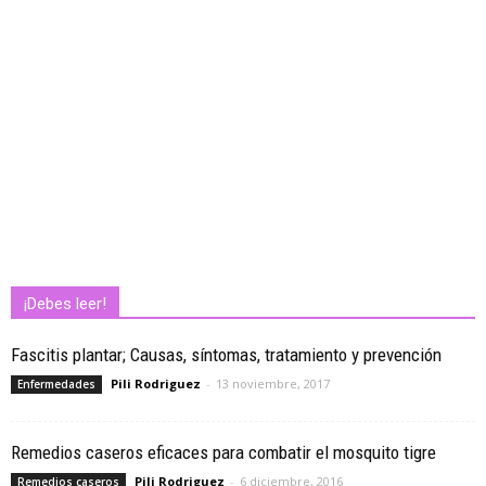
¡Debes leer!
Fascitis plantar; Causas, síntomas, tratamiento y prevención
Pili Rodriguez
-
13 noviembre, 2017
Enfermedades
Remedios caseros eficaces para combatir el mosquito tigre
Pili Rodriguez
-
6 diciembre, 2016
Remedios caseros