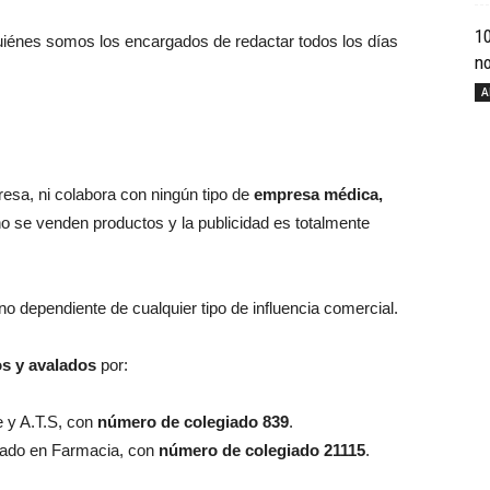
1
iénes somos los encargados de redactar todos los días
n
A
Cuídate
sa, ni colabora con ningún tipo de
empresa médica,
no se venden productos y la publicidad es totalmente
con
 no dependiente de cualquier tipo de influencia comercial.
os y avalados
por:
Salud
e y A.T.S, con
número de colegiado 839
.
ciado en Farmacia, con
número de colegiado 21115
.