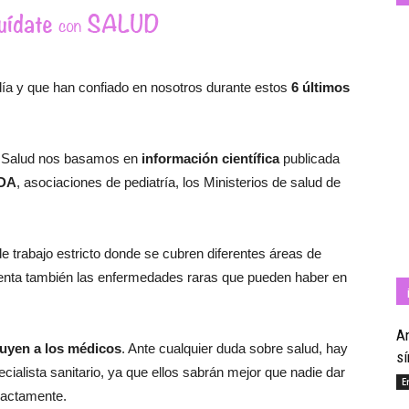
Salud
día y que han confiado en nosotros durante estos
6 últimos
y
on Salud nos basamos en
información científica
publicada
DA
, asociaciones de pediatría, los Ministerios de salud de
Bienestar
de trabajo estricto donde se cubren diferentes áreas de
enta también las enfermedades raras que pueden haber en
An
tuyen a los médicos
. Ante cualquier duda sobre salud, hay
s
|
cialista sanitario, ya que ellos sabrán mejor que nadie dar
E
exactamente.