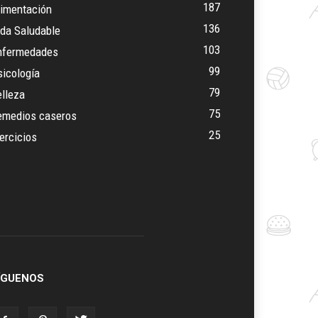
187
limentación
136
ida Saludable
103
nfermedades
99
icología
79
lleza
75
emedios caseros
25
ercicios
ÍGUENOS