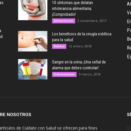
as
10 síntomas que delatan
A
intolerancia alimentaria;
V
¡Comprobado!
2 noviembre, 2017
E
Alimentación
Ps
a
Los beneficios de la cirugía estética
ad
Be
para la salud
12 enero, 2018
Belleza
R
Ej
Sangre en la orina; ¡Una señal de
alarma que debes controlar!
9 marzo, 2018
Enfermedades
RE NOSOTROS
S
artículos de Cuídate con Salud se ofrecen para fines