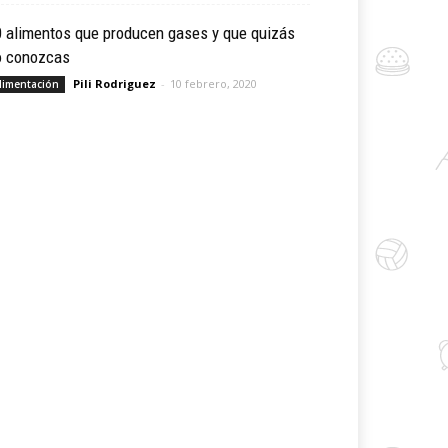
0 alimentos que producen gases y que quizás
o conozcas
Pili Rodriguez
-
10 febrero, 2020
limentación