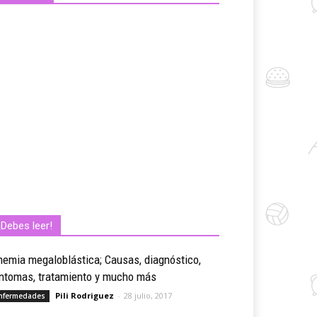
¡Debes leer!
emia megaloblástica; Causas, diagnóstico,
íntomas, tratamiento y mucho más
Pili Rodriguez
-
28 julio, 2017
nfermedades