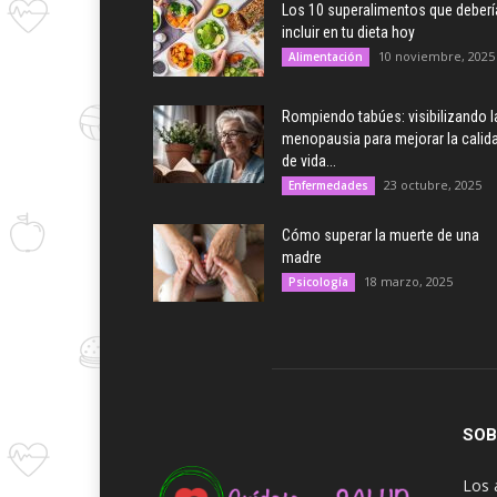
Los 10 superalimentos que deberí
incluir en tu dieta hoy
10 noviembre, 2025
Alimentación
Rompiendo tabúes: visibilizando l
menopausia para mejorar la calid
de vida...
23 octubre, 2025
Enfermedades
Cómo superar la muerte de una
madre
18 marzo, 2025
Psicología
SOB
Los 