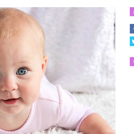
Salud
y
Bienestar
|