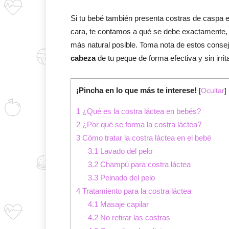
Si tu bebé también presenta costras de caspa en
cara, te contamos a qué se debe exactamente, y
más natural posible. Toma nota de estos consejo
cabeza
de tu peque de forma efectiva y sin irrita
¡Pincha en lo que más te interese!
[
Ocultar
]
1
¿Qué es la costra láctea en bebés?
2
¿Por qué se forma la costra láctea?
3
Cómo tratar la costra láctea en el bebé
3.1
Lavado del pelo
3.2
Champú para costra láctea
3.3
Peinado del pelo
4
Tratamiento para la costra láctea
4.1
Masaje capilar
4.2
No retirar las costras