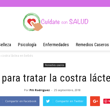
Belleza
Psicología
Enfermedades
Remedios Caseros
Blog
a costra láctea en bebés
Remedios caseros
para tratar la costra lác
de
Por
Pili Rodriguez
-
25 septiembre, 2018
Compartir en Facebook
Compartir en Twitter
S