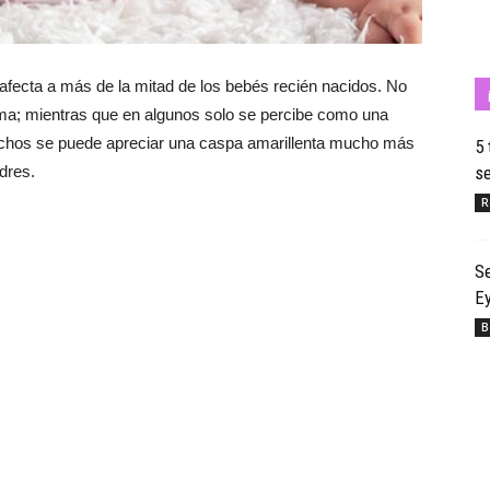
 afecta a más de la mitad de los bebés recién nacidos. No
Cuídate
rma; mientras que en algunos solo se percibe como una
muchos se puede apreciar una caspa amarillenta mucho más
5 
dres.
se
R
con
Se
Ey
B
Salud