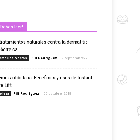
¡Debes leer!
tratamientos naturales contra la dermatitis
borreica
Pili Rodriguez
-
7 septiembre, 2016
emedios caseros
rum antibolsas; Beneficios y usos de Instant
e Lift
Pili Rodriguez
-
30 octubre, 2018
elleza