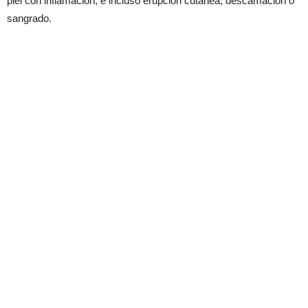
piel con inflamación, e incluso erupción cutánea, descamación o
sangrado.