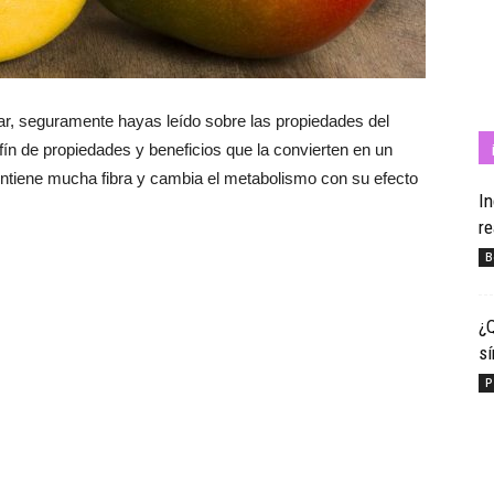
Cuídate
ar, seguramente hayas leído sobre las propiedades del
infín de propiedades y beneficios que la convierten en un
ntiene mucha fibra y cambia el metabolismo con su efecto
In
re
con
B
¿Q
s
Salud
P