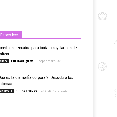
¡Debes leer!
creíbles peinados para bodas muy fáciles de
alizar
Pili Rodriguez
-
5 septiembre, 2016
elleza
ué es la dismorfia corporal? ¡Descubre los
íntomas!
Pili Rodriguez
-
27 diciembre, 2022
sicología