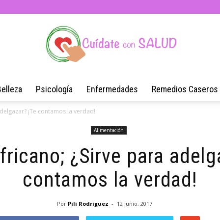
Belleza
Psicología
Enfermedades
Remedios Caseros
Blog
adelgazar? ¡Te contamos la verdad!
Alimentación
ricano; ¿Sirve para adelg
de
contamos la verdad!
Por
Pili Rodriguez
-
12 junio, 2017