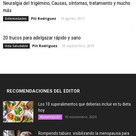
Neuralgia del trigémino; Causas, síntomas, tratamiento y mucho
más
Pili Rodriguez
-
14 agosto, 2017
Enfermedades
20 trucos para adelgazar rápido y sano
Pili Rodriguez
-
18 septiembre, 2019
Vida Saludable
RECOMENDACIONES DEL EDITOR
Los 10 superalimentos que deberías incluir en tu dieta
hoy
10 noviembre, 2025
Alimentación
Rompiendo tabúes: visibilizando la menopausia para