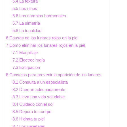
5.4
La textura
5.5
Los niños
5.6
Los cambios hormonales
5.7
La simetría
5.8
La tonalidad
6
Causas de los lunares rojos en la piel
7
Cómo eliminar los lunares rojos en la piel
7.1
Maquillaje
7.2
Electrocirugía
7.3
Extirpación
8
Consejos para prevenir la aparición de los lunares
8.1
Consulta a un especialista
8.2
Duerme adecuadamente
8.3
Lleva una vida saludable
8.4
Cuidado con el sol
8.5
Depura tu cuerpo
8.6
Hidrata tu piel
8.7
Los vegetales