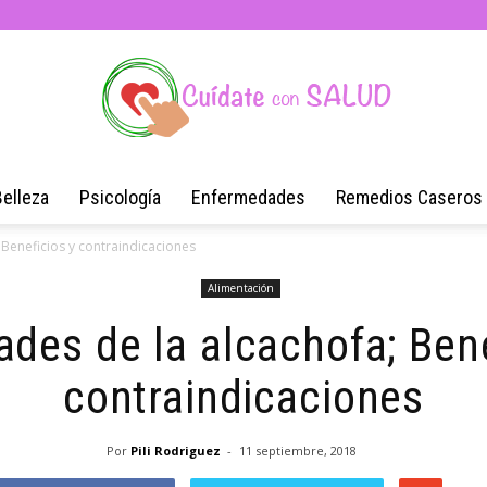
Belleza
Psicología
Enfermedades
Remedios Caseros
Blog
 Beneficios y contraindicaciones
Alimentación
ades de la alcachofa; Bene
de
contraindicaciones
Por
Pili Rodriguez
-
11 septiembre, 2018