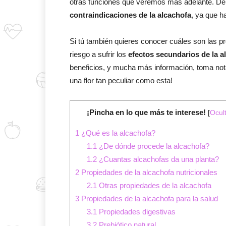
otras funciones que veremos más adelante. De
contraindicaciones de la alcachofa
, ya que h
Si tú también quieres conocer cuáles son las p
riesgo a sufrir los
efectos secundarios de la a
beneficios, y mucha más información, toma nota
una flor tan peculiar como esta!
¡Pincha en lo que más te interese!
[
Ocul
1
¿Qué es la alcachofa?
1.1
¿De dónde procede la alcachofa?
1.2
¿Cuantas alcachofas da una planta?
2
Propiedades de la alcachofa nutricionales
2.1
Otras propiedades de la alcachofa
3
Propiedades de la alcachofa para la salud
3.1
Propiedades digestivas
3.2
Prebiótico natural