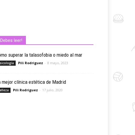
¡Debes leer!
mo superar la talasofobia o miedo al mar
Pili Rodriguez
-
8 mayo, 2023
sicología
 mejor clínica estética de Madrid
Pili Rodriguez
-
17 julio, 2020
elleza