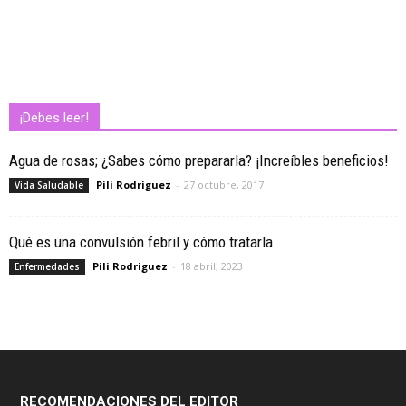
¡Debes leer!
Agua de rosas; ¿Sabes cómo prepararla? ¡Increíbles beneficios!
Pili Rodriguez
-
27 octubre, 2017
Vida Saludable
Qué es una convulsión febril y cómo tratarla
Pili Rodriguez
-
18 abril, 2023
Enfermedades
RECOMENDACIONES DEL EDITOR