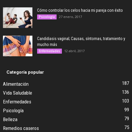
Cómo controlar los celos hacia mi pareja con éxito
27 enero, 2017
Psicología
Candidiasis vaginal; Causas, síntomas, tratamiento y
mucho más
12 abril, 2017
Enfermedades
Categoría popular
187
Alimentación
136
Vida Saludable
103
Enfermedades
99
Psicología
79
Belleza
75
Remedios caseros