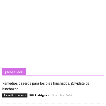
¡Debes leer!
Remedios caseros para los pies hinchados, ¡Olvídate del
hinchazón!
Pili Rodriguez
-
5 octubre, 2016
Remedios caseros