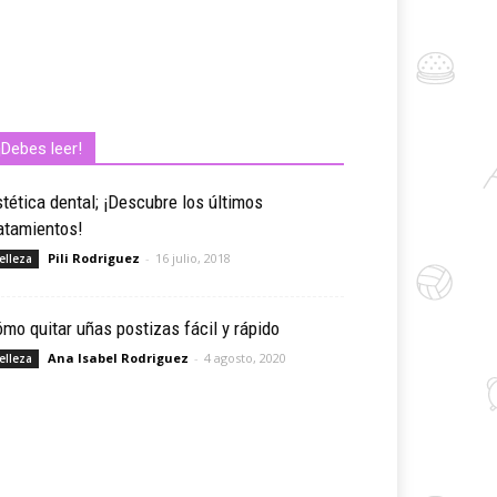
¡Debes leer!
tética dental; ¡Descubre los últimos
atamientos!
Pili Rodriguez
-
16 julio, 2018
elleza
mo quitar uñas postizas fácil y rápido
Ana Isabel Rodriguez
-
4 agosto, 2020
elleza