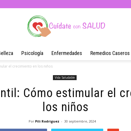
Belleza
Psicología
Enfermedades
Remedios Caseros
Blog
mular el crecimiento en los niños
Vida Saludable
antil: Cómo estimular el c
de
los niños
Por
Pili Rodriguez
-
30 septiembre, 2024