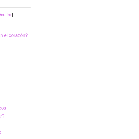
cultar
]
n el corazón?
cos
ar?
o