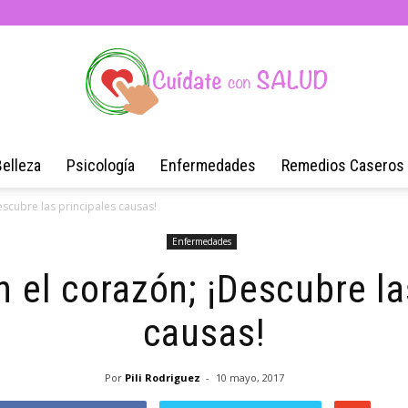
Belleza
Psicología
Enfermedades
Remedios Caseros
Blog
escubre las principales causas!
Enfermedades
 el corazón; ¡Descubre la
de
causas!
Por
Pili Rodriguez
-
10 mayo, 2017