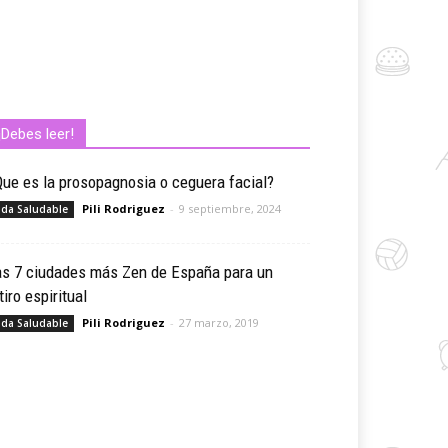
¡Debes leer!
ue es la prosopagnosia o ceguera facial?
Pili Rodriguez
-
9 septiembre, 2024
ida Saludable
as 7 ciudades más Zen de España para un
tiro espiritual
Pili Rodriguez
-
27 marzo, 2019
ida Saludable