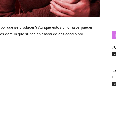
Cuídate
 por qué se producen? Aunque estos pinchazos pueden
n es común que surjan en casos de ansiedad o por
¿Q
V
con
L
re
V
Salud