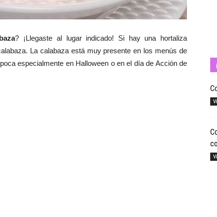
baza
? ¡Llegaste al lugar indicado! Si hay una hortaliza
Cuídate
a calabaza. La calabaza está muy presente en los menús de
época especialmente en Halloween o en el día de Acción de
Co
V
con
Co
co
V
Salud