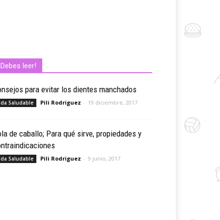
¡Debes leer!
nsejos para evitar los dientes manchados
Pili Rodriguez
-
19 diciembre, 2017
ida Saludable
la de caballo; Para qué sirve, propiedades y
ntraindicaciones
Pili Rodriguez
-
9 junio, 2017
ida Saludable