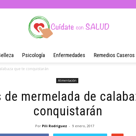
Belleza
Psicología
Enfermedades
Remedios Caseros
Blog
alabaza que te conquistarán
Alimentación
s de mermelada de calaba
de
conquistarán
Por
Pili Rodriguez
-
9 enero, 2017