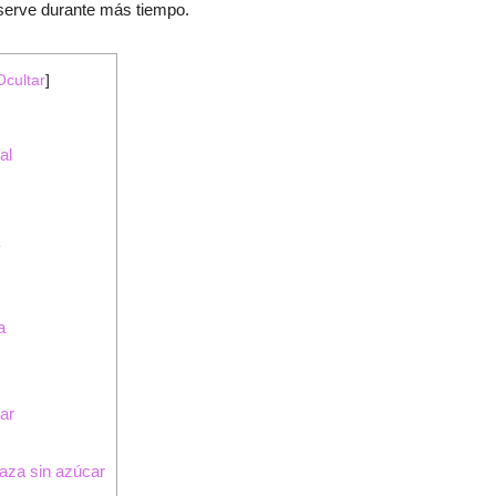
nserve durante más tiempo.
Ocultar
]
al
a
ar
aza sin azúcar