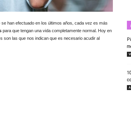
e se han efectuado en los últimos años, cada vez es más
Cuídate
s
para que tengan una vida completamente normal. Hoy en
son las que nos indican que es necesario acudir al
Pi
m
V
con
10
c
A
Salud