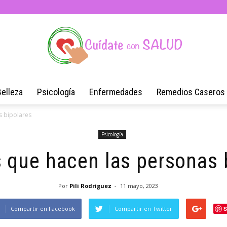
Belleza
Psicología
Enfermedades
Remedios Caseros
Blog
s bipolares
Psicología
 que hacen las personas 
de
Por
Pili Rodriguez
-
11 mayo, 2023
Compartir en Facebook
Compartir en Twitter
S