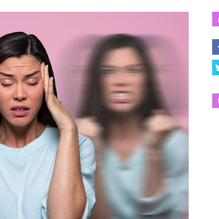
Salud
y
Bienestar
|