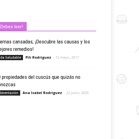
¡Debes leer!
ernas cansadas; ¡Descubre las causas y los
ejores remedios!
Pili Rodriguez
-
12 mayo, 2017
ida Saludable
 propiedades del cuscús que quizás no
onozcas
Ana Isabel Rodriguez
-
22 junio, 2020
limentación