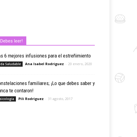
¡Debes leer!
s 6 mejores infusiones para el estreñimiento
Ana Isabel Rodriguez
-
20 enero, 2020
ida Saludable
nstelaciones familiares; ¡Lo que debes saber y
nca te contaron!
Pili Rodriguez
-
31 agosto, 2017
sicología