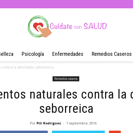
Belleza
Psicología
Enfermedades
Remedios Caseros
Blog
 contra la dermatitis seborreica
Remedios caseros
entos naturales contra la 
de
seborreica
Por
Pili Rodriguez
-
7 septiembre, 2016