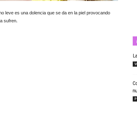
no leve es una dolencia que se da en la piel provocando
a sufren.
Cuídate
La
V
con
Co
nu
P
Salud