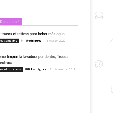
¡Debes leer!
 trucos efectivos para beber más agua
Pili Rodriguez
-
16 marzo, 2020
ida Saludable
mo limpiar la lavadora por dentro; Trucos
ectivos
Pili Rodriguez
-
31 diciembre, 2018
emedios caseros