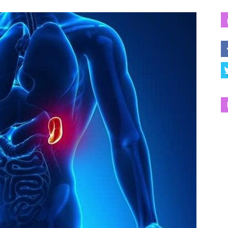
Salud
y
Bienestar
|