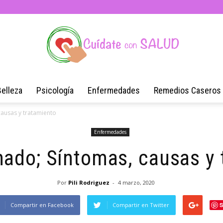
Belleza
Psicología
Enfermedades
Remedios Caseros
Blog
causas y tratamiento
Enfermedades
mado; Síntomas, causas y 
de
Por
Pili Rodriguez
-
4 marzo, 2020
Compartir en Facebook
Compartir en Twitter
S