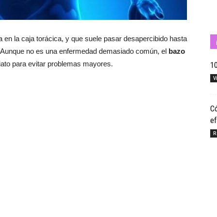
en la caja torácica, y que suele pasar desapercibido hasta
Cuídate
. Aunque no es una enfermedad demasiado común, el
bazo
iato para evitar problemas mayores.
10
V
con
Có
ef
R
Salud