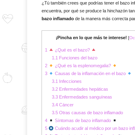
¿Tú también crees que podrías tener el bazo in
encuentra, por qué se produce la hinchazón tan
bazo inflamado
de la manera más correcta par
¡Pincha en lo que más te interese!
[
Oc
1
¿Qué es el bazo?
1.1
Funciones del bazo
2
¿Qué es la esplenomegalia?
3
Causas de la inflamación en el bazo
3.1
Infecciones
3.2
Enfermedades hepáticas
3.3
Enfermedades sanguíneas
3.4
Cáncer
3.5
Otras causas de bazo inflamado
4
Síntomas de bazo inflamado
5
Cuándo acudir al médico por un bazo in