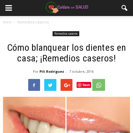
Inicio
Remedios caseros
Remedios caseros
Cómo blanquear los dientes en
casa; ¡Remedios caseros!
Por
Pili Rodriguez
-
7 octubre, 2016
Save