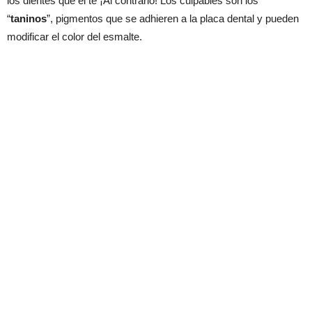
los dientes que el té ¡Al contrario! Los culpables son los
“
taninos
”, pigmentos que se adhieren a la placa dental y pueden
modificar el color del esmalte.