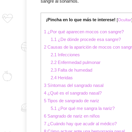
sangre al sonarnos.
¡Pincha en lo que más te interese!
[
Ocultar
1
¿Por qué aparecen mocos con sangre?
1.1
¿De dónde procede esa sangre?
2
Causas de la aparición de mocos con sang
2.1
Infecciones
2.2
Enfermedad pulmonar
2.3
Falta de humedad
2.4
Heridas
3
Síntomas del sangrado nasal
4
¿Qué es el sangrado nasal?
5
Tipos de sangrado de nariz
5.1
¿Por qué me sangra la nariz?
6
Sangrado de nariz en niños
7
¿Cuándo hay que acudir al médico?
8
Cómo actuar ante una hemorragia nasal