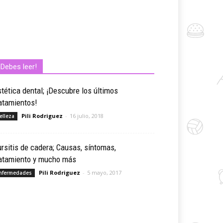
¡Debes leer!
tética dental; ¡Descubre los últimos
atamientos!
Pili Rodriguez
-
16 julio, 2018
elleza
rsitis de cadera; Causas, síntomas,
ratamiento y mucho más
Pili Rodriguez
-
5 mayo, 2017
nfermedades