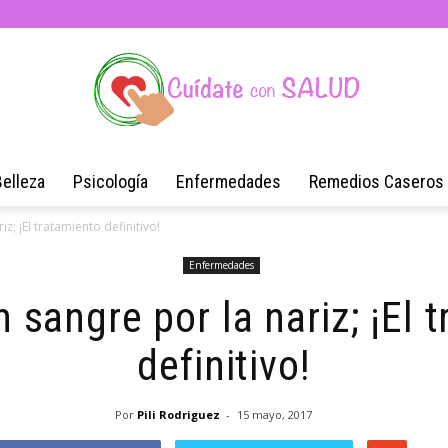
Belleza
Psicología
Enfermedades
Remedios Caseros
Blog
z; ¡El tratamiento definitivo!
Enfermedades
sangre por la nariz; ¡El 
de
definitivo!
Por
Pili Rodriguez
-
15 mayo, 2017