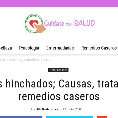
Belleza
Psicología
Enfermedades
Remedios Caseros
Blog
, tratamiento y remedios caseros
Enfermedades
 hinchados; Causas, trat
de
remedios caseros
Por
Pili Rodriguez
-
25 junio, 2018