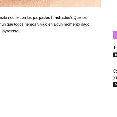
mala noche con los
parpados hinchados
? Que los
Cuídate
omún que todos hemos vivido en algún momento dado,
subyacente.
10
E
con
Có
y 
E
Salud