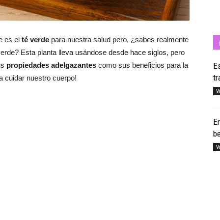
e es el
té verde
para nuestra salud pero,
¿sabes realmente
Cuídate
 verde? Esta planta lleva usándose desde hace siglos, pero
us
propiedades adelgazantes
como sus beneficios para la
Es
tr
a cuidar nuestro cuerpo!
V
con
En
be
V
Salud