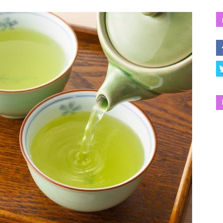
Salud
y
Bienestar
|