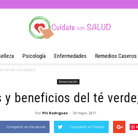
Belleza
Psicología
Enfermedades
Remedios Caseros
Blog
é verde; ¡Increíbles!
Alimentación
y beneficios del té verde;
de
Por
Pili Rodriguez
-
29 mayo, 2017
Compartir en Facebook
Compartir en Twitter
S