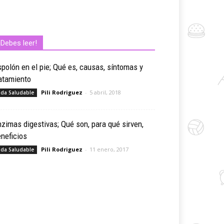
¡Debes leer!
polón en el pie; Qué es, causas, síntomas y
atamiento
Pili Rodriguez
-
5 abril, 2018
ida Saludable
zimas digestivas; Qué son, para qué sirven,
neficios
Pili Rodriguez
-
11 enero, 2017
ida Saludable