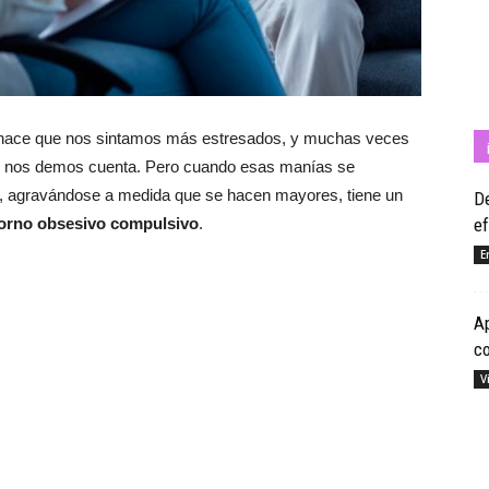
Cuídate
ad hace que nos sintamos más estresados, y muchas veces
ue nos demos cuenta. Pero cuando esas manías se
, agravándose a medida que se hacen mayores, tiene un
De
torno obsesivo compulsivo
.
ef
con
E
Ap
c
Salud
V