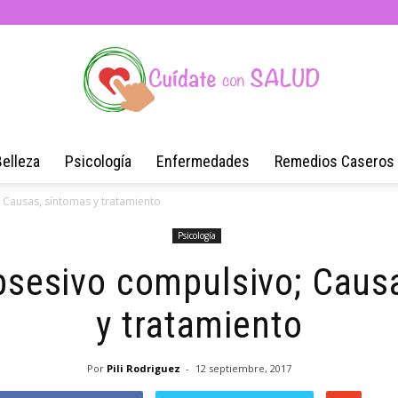
Belleza
Psicología
Enfermedades
Remedios Caseros
Blog
 Causas, síntomas y tratamiento
Psicología
bsesivo compulsivo; Caus
de
y tratamiento
Por
Pili Rodriguez
-
12 septiembre, 2017