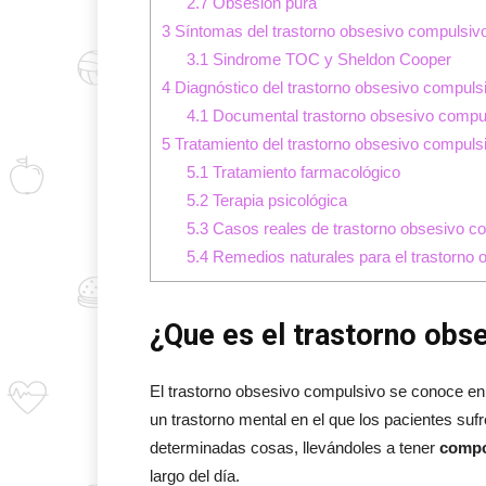
2.7
Obsesión pura
3
Síntomas del trastorno obsesivo compulsiv
3.1
Sindrome TOC y Sheldon Cooper
4
Diagnóstico del trastorno obsesivo compuls
4.1
Documental trastorno obsesivo compu
5
Tratamiento del trastorno obsesivo compuls
5.1
Tratamiento farmacológico
5.2
Terapia psicológica
5.3
Casos reales de trastorno obsesivo c
5.4
Remedios naturales para el trastorno 
¿Que es el trastorno obs
El trastorno obsesivo compulsivo se conoce en
un trastorno mental en el que los pacientes su
determinadas cosas, llevándoles a tener
compo
largo del día.