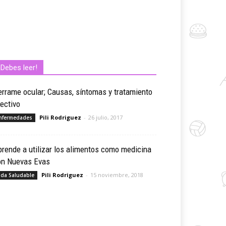
¡Debes leer!
rrame ocular; Causas, síntomas y tratamiento
ectivo
Pili Rodriguez
-
26 julio, 2017
nfermedades
rende a utilizar los alimentos como medicina
on Nuevas Evas
Pili Rodriguez
-
15 noviembre, 2018
ida Saludable