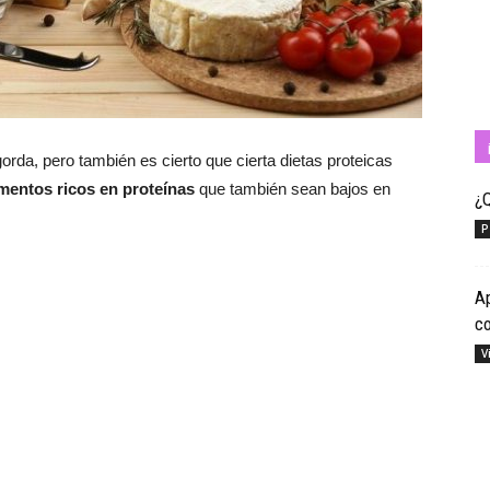
Cuídate
rda, pero también es cierto que cierta dietas proteicas
imentos ricos en proteínas
que también sean bajos en
¿Q
P
con
Ap
c
V
Salud