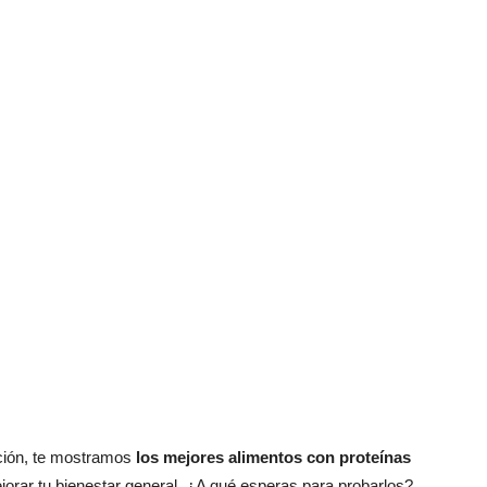
ción, te mostramos
los mejores alimentos con proteínas
mejorar tu bienestar general. ¿A qué esperas para probarlos?