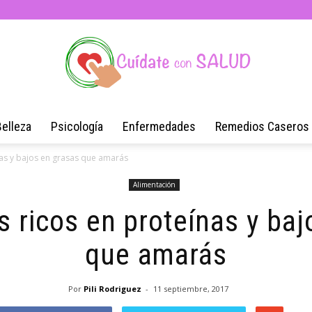
Belleza
Psicología
Enfermedades
Remedios Caseros
Blog
nas y bajos en grasas que amarás
Alimentación
s ricos en proteínas y baj
de
que amarás
Por
Pili Rodriguez
-
11 septiembre, 2017