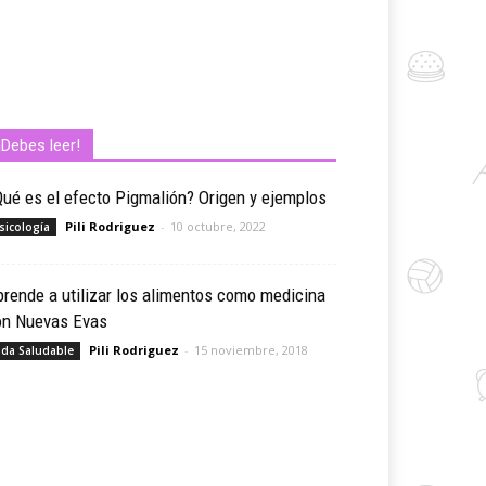
¡Debes leer!
ué es el efecto Pigmalión? Origen y ejemplos
Pili Rodriguez
-
10 octubre, 2022
sicología
rende a utilizar los alimentos como medicina
on Nuevas Evas
Pili Rodriguez
-
15 noviembre, 2018
ida Saludable