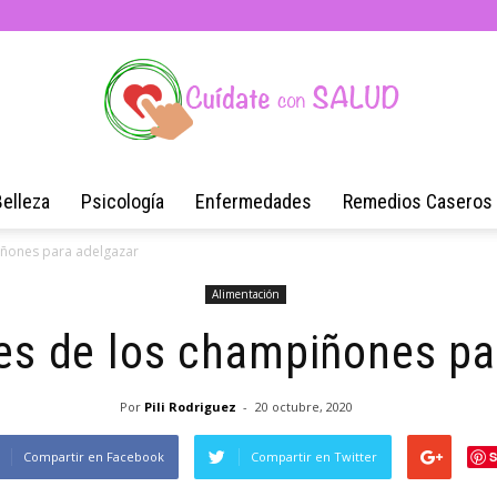
Belleza
Psicología
Enfermedades
Remedios Caseros
Blog
iñones para adelgazar
Alimentación
es de los champiñones pa
de
Por
Pili Rodriguez
-
20 octubre, 2020
Compartir en Facebook
Compartir en Twitter
S