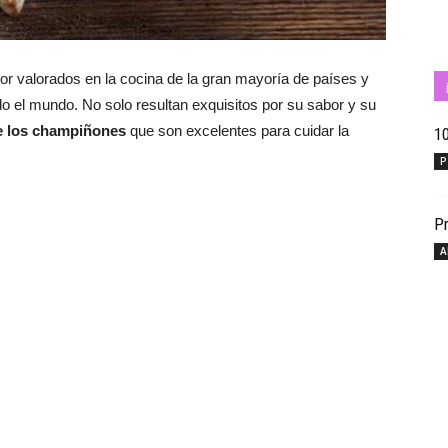
r valorados en la cocina de la gran mayoría de países y
Cuídate
o el mundo. No solo resultan exquisitos por su sabor y su
e los champiñones
que son excelentes para cuidar la
10
P
con
Pr
A
Salud