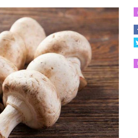
Salud
y
Bienestar
|