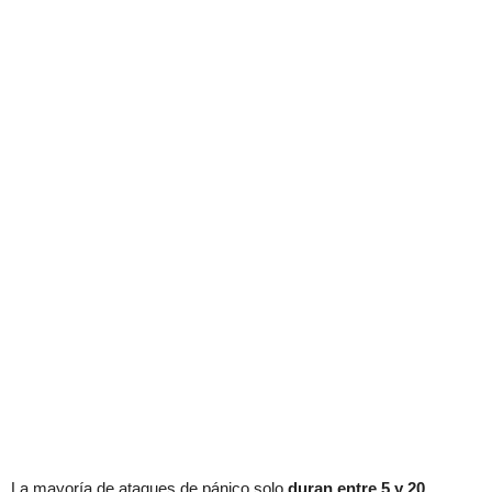
La mayoría de ataques de pánico solo
duran entre 5 y 20