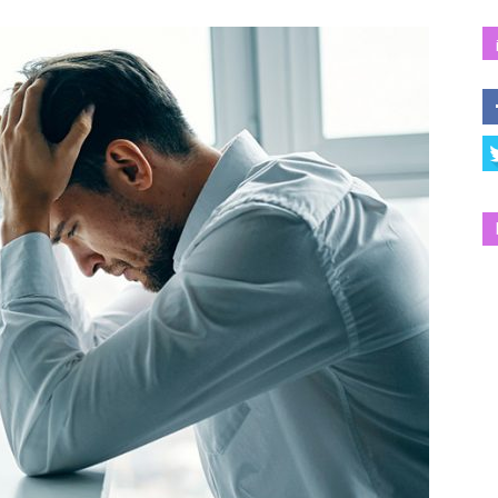
Salud
y
Bienestar
|