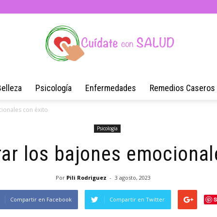
Belleza
Psicología
Enfermedades
Remedios Caseros
Blog
ionales con éxito
Psicología
r los bajones emocional
de
Por
Pili Rodriguez
-
3 agosto, 2023
Compartir en Facebook
Compartir en Twitter
S