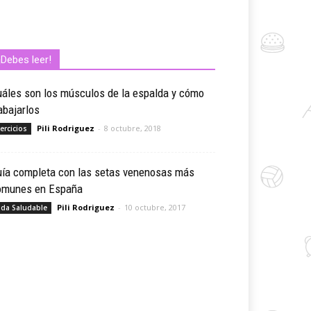
¡Debes leer!
áles son los músculos de la espalda y cómo
abajarlos
Pili Rodriguez
-
8 octubre, 2018
jercicios
uía completa con las setas venenosas más
omunes en España
Pili Rodriguez
-
10 octubre, 2017
ida Saludable