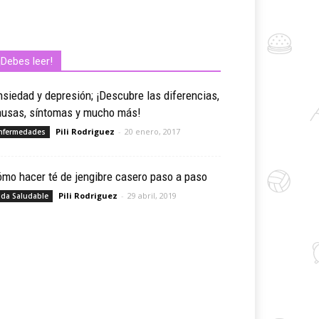
¡Debes leer!
siedad y depresión; ¡Descubre las diferencias,
ausas, síntomas y mucho más!
Pili Rodriguez
-
20 enero, 2017
nfermedades
mo hacer té de jengibre casero paso a paso
Pili Rodriguez
-
29 abril, 2019
ida Saludable