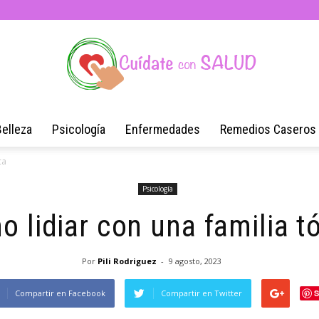
Belleza
Psicología
Enfermedades
Remedios Caseros
Blog
ca
Psicología
 lidiar con una familia t
de
Por
Pili Rodriguez
-
9 agosto, 2023
Compartir en Facebook
Compartir en Twitter
S