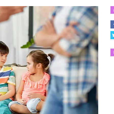
Salud
y
Bienestar
|