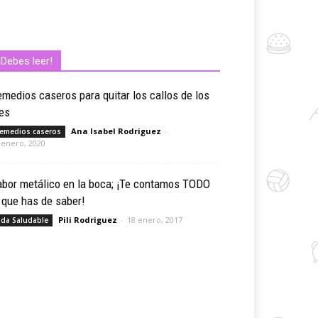
¡Debes leer!
medios caseros para quitar los callos de los
es
Ana Isabel Rodriguez
-
emedios caseros
 enero, 2020
abor metálico en la boca; ¡Te contamos TODO
 que has de saber!
Pili Rodriguez
-
18 enero, 2017
ida Saludable