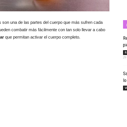
ones son una de las partes del cuerpo que más sufren cada
Cuídate
ueden combatir más fácilmente con tan solo llevar a cabo
lar
que permitan activar el cuerpo completo.
Re
pi
R
29
con
S
lo
V
Salud