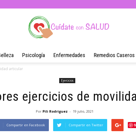
Belleza
Psicología
Enfermedades
Remedios Caseros
Blog
idad articular
Ejercicios
res ejercicios de movilida
de
Por
Pili Rodriguez
-
19 julio, 2021
Compartir en Facebook
Compartir en Twitter
S