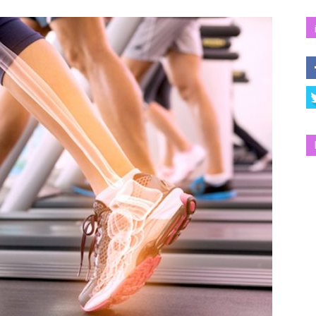
Salud
y
Bienestar
|