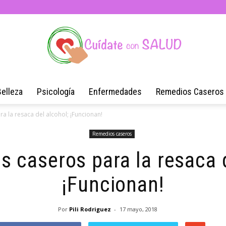
Belleza
Psicología
Enfermedades
Remedios Caseros
Blog
a la resaca del alcohol; ¡Funcionan!
Remedios caseros
s caseros para la resaca d
de
¡Funcionan!
Por
Pili Rodriguez
-
17 mayo, 2018