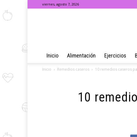
viernes, agosto 7, 2026
Inicio
Alimentación
Ejercicios
Inicio
Remedios caseros
10 remedios caseros par
10 remedio