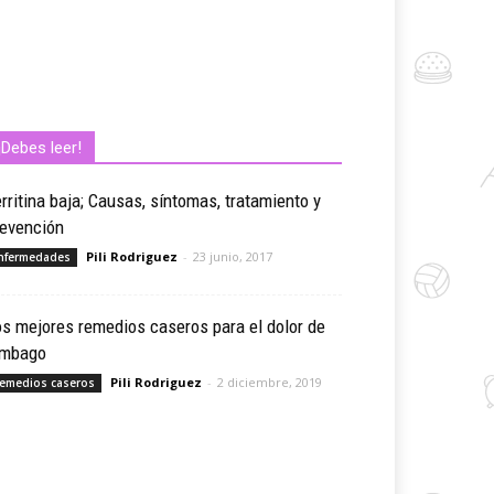
¡Debes leer!
rritina baja; Causas, síntomas, tratamiento y
revención
Pili Rodriguez
-
23 junio, 2017
nfermedades
s mejores remedios caseros para el dolor de
umbago
Pili Rodriguez
-
2 diciembre, 2019
emedios caseros