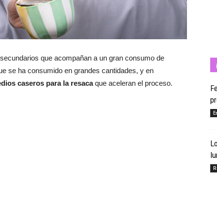
Cuídate
s secundarios que acompañan a un gran consumo de
l que se ha consumido en grandes cantidades, y en
ios caseros para la resaca
que aceleran el proceso.
Fe
p
con
E
Lo
l
Salud
R