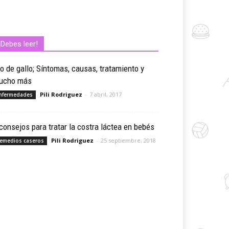
¡Debes leer!
o de gallo; Síntomas, causas, tratamiento y
ucho más
Pili Rodriguez
-
7 abril, 2017
nfermedades
consejos para tratar la costra láctea en bebés
Pili Rodriguez
-
25 septiembre, 2018
emedios caseros