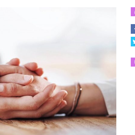
Salud
y
Bienestar
|