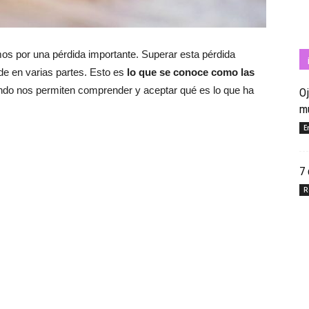
os por una pérdida importante. Superar esta pérdida
Cuídate
de en varias partes. Esto es
lo que se conoce como las
ndo nos permiten comprender y aceptar qué es lo que ha
Oj
m
E
con
7 
R
Salud