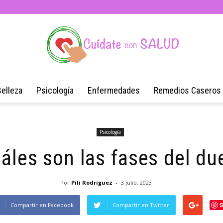
Belleza
Psicología
Enfermedades
Remedios Caseros
Blog
Psicología
áles son las fases del du
de
Por
Pili Rodriguez
-
3 julio, 2023
Compartir en Facebook
Compartir en Twitter
S