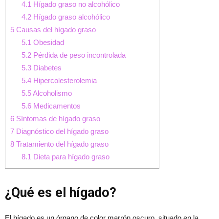
4.1
Hígado graso no alcohólico
4.2
Hígado graso alcohólico
5
Causas del hígado graso
5.1
Obesidad
5.2
Pérdida de peso incontrolada
5.3
Diabetes
5.4
Hipercolesterolemia
5.5
Alcoholismo
5.6
Medicamentos
6
Síntomas de hígado graso
7
Diagnóstico del hígado graso
8
Tratamiento del hígado graso
8.1
Dieta para hígado graso
¿Qué es el hígado?
El hígado es un órgano de color marrón oscuro, situado en la