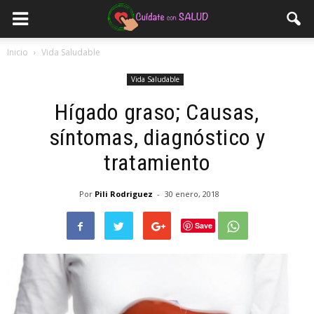
Inicio
Vida Saludable
Vida Saludable
Hígado graso; Causas,
síntomas, diagnóstico y
tratamiento
Por
Pili Rodriguez
-
30 enero, 2018
Save