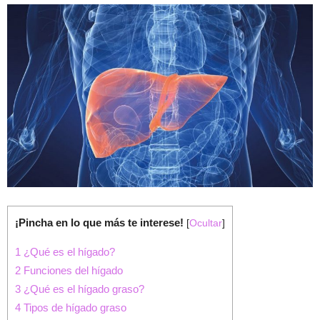
¡Pincha en lo que más te interese!
[
Ocultar
]
1
¿Qué es el hígado?
2
Funciones del hígado
3
¿Qué es el hígado graso?
4
Tipos de hígado graso