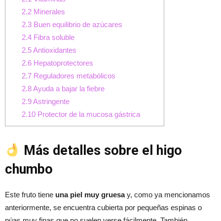
2.2
Minerales
2.3
Buen equilibrio de azúcares
2.4
Fibra soluble
2.5
Antioxidantes
2.6
Hepatoprotectores
2.7
Reguladores metabólicos
2.8
Ayuda a bajar la fiebre
2.9
Astringente
2.10
Protector de la mucosa gástrica
Más detalles sobre el higo
chumbo
Este fruto tiene
una piel muy gruesa
y, como ya mencionamos
anteriormente, se encuentra cubierta por pequeñas espinas o
púas muy finas que no suelen verse fácilmente. También