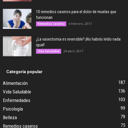
10 remedios caseros para el dolor de muelas que
funcionan
6 febrero, 2017
Remedios caseros
¿La vasectomia es reversible? ¡No habrás leído nada
igual!
24 abril, 2017
Vida Saludable
Categoría popular
187
Alimentación
136
Vida Saludable
103
Enfermedades
99
Psicología
79
Belleza
75
Remedios caseros