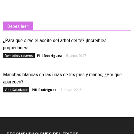
¡Debes leer!
¿Para qué sirve el aceite del árbol del té? ¡Increíbles
propiedades!
Pili Rodriguez
-
5 junio, 2017
Remedios caseros
Manchas blancas en las uñas de los pies y manos; ¿Por qué
aparecen?
Pili Rodriguez
-
3 mayo, 2018
Vida Saludable