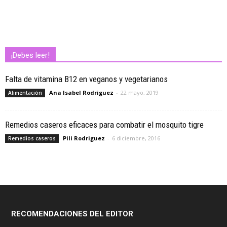
¡Debes leer!
Falta de vitamina B12 en veganos y vegetarianos
Ana Isabel Rodriguez
-
22 mayo, 2019
Alimentación
Remedios caseros eficaces para combatir el mosquito tigre
Pili Rodriguez
-
6 diciembre, 2016
Remedios caseros
RECOMENDACIONES DEL EDITOR