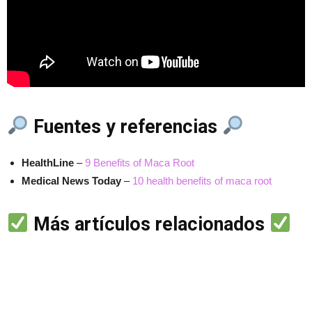
Fuentes y referencias
HealthLine
–
9 Benefits of Maca Root
Medical News Today
–
10 health benefits of maca root
Más artículos relacionados