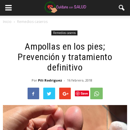
Inicio
Remedios caseros
Remedios caseros
Ampollas en los pies;
Prevención y tratamiento
definitivo
Por
Pili Rodriguez
-
16 febrero, 2018
Save