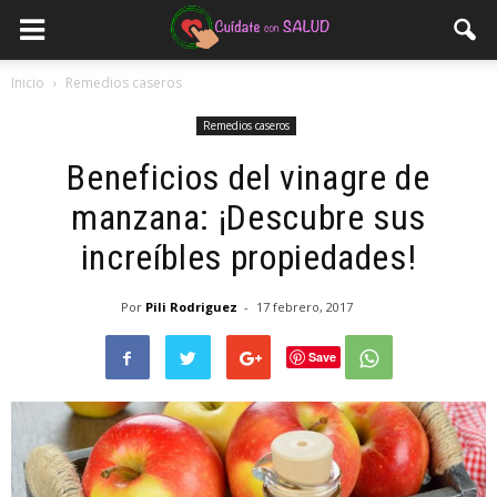
Inicio
Remedios caseros
Remedios caseros
Beneficios del vinagre de
manzana: ¡Descubre sus
increíbles propiedades!
Por
Pili Rodriguez
-
17 febrero, 2017
Save