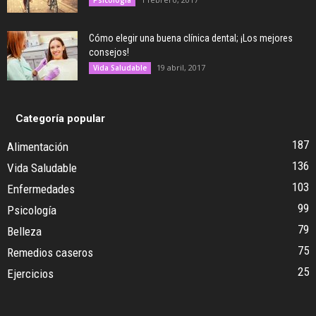
Cómo elegir una buena clínica dental; ¡Los mejores
consejos!
19 abril, 2017
Vida Saludable
Categoría popular
187
Alimentación
136
Vida Saludable
103
Enfermedades
99
Psicología
79
Belleza
75
Remedios caseros
25
Ejercicios