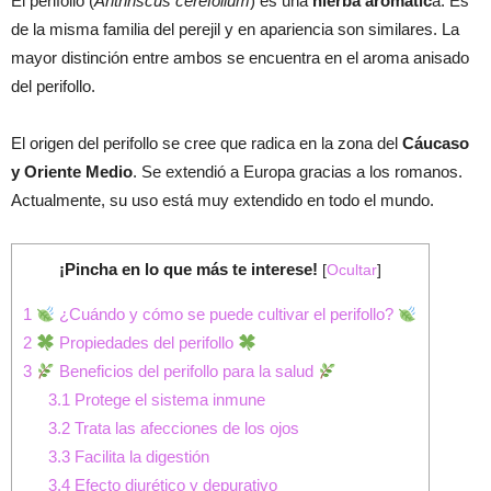
El perifollo (
Anthriscus cerefolium
) es una
hierba aromátic
a. Es
de la misma familia del perejil y en apariencia son similares. La
mayor distinción entre ambos se encuentra en el aroma anisado
del perifollo.
El origen del perifollo se cree que radica en la zona del
Cáucaso
y Oriente Medio
. Se extendió a Europa gracias a los romanos.
Actualmente, su uso está muy extendido en todo el mundo.
¡Pincha en lo que más te interese!
[
Ocultar
]
1
¿Cuándo y cómo se puede cultivar el perifollo?
2
Propiedades del perifollo
3
Beneficios del perifollo para la salud
3.1
Protege el sistema inmune
3.2
Trata las afecciones de los ojos
3.3
Facilita la digestión
3.4
Efecto diurético y depurativo