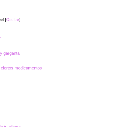
e!
[
Ocultar
]
?
 y garganta
 ciertos medicamentos
de tu pijama