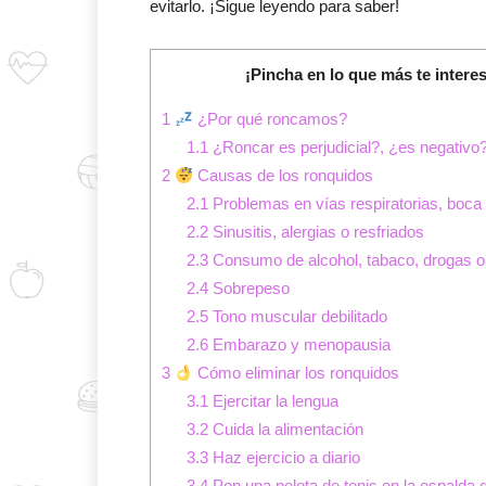
evitarlo. ¡Sigue leyendo para saber!
¡Pincha en lo que más te interes
1
¿Por qué roncamos?
1.1
¿Roncar es perjudicial?, ¿es negativo
2
Causas de los ronquidos
2.1
Problemas en vías respiratorias, boca
2.2
Sinusitis, alergias o resfriados
2.3
Consumo de alcohol, tabaco, drogas o
2.4
Sobrepeso
2.5
Tono muscular debilitado
2.6
Embarazo y menopausia
3
Cómo eliminar los ronquidos
3.1
Ejercitar la lengua
3.2
Cuida la alimentación
3.3
Haz ejercicio a diario
3.4
Pon una pelota de tenis en la espalda 