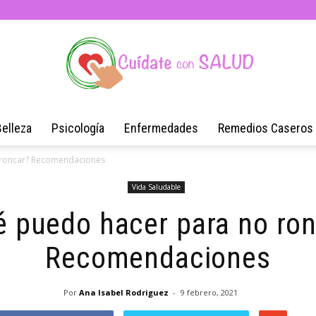
Belleza
Psicología
Enfermedades
Remedios Caseros
Blog
 roncar? Recomendaciones
Vida Saludable
 puedo hacer para no ro
de
Recomendaciones
Por
Ana Isabel Rodriguez
-
9 febrero, 2021