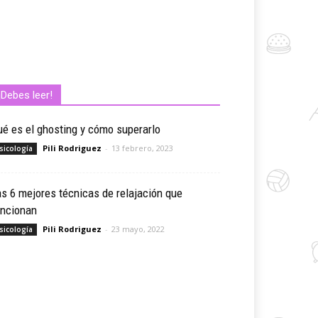
¡Debes leer!
é es el ghosting y cómo superarlo
Pili Rodriguez
-
13 febrero, 2023
sicología
s 6 mejores técnicas de relajación que
uncionan
Pili Rodriguez
-
23 mayo, 2022
sicología