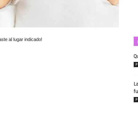
Cuídate
aste al lugar indicado!
Qu
P
con
La
f
P
Salud