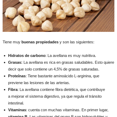
Tiene muy
buenas propiedades
y son las siguientes:
Hidratos de carbono
: La avellana es muy nutritiva.
Grasas:
La avellana es rica en grasas saludables. Esto quiere
decir que solo contiene un 4,5% de grasas saturadas.
Proteínas
: Tiene bastante aminoácido L-arginina, que
previene las lesiones de las arterias.
Fibra
: La avellana contiene fibra dietética, que contribuye
a mejorar el sistema digestivo, ya que regula el tránsito
intestinal.
Vitaminas
: cuenta con muchas vitaminas. En primer lugar,
v
itamina B
.
Las vitaminas del grupo B son hidrosolubles y