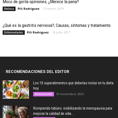
Moco de gorila opiniones; ¿Merece la pena?
Pili Rodriguez
-
15 enero, 2019
Belleza
¿Qué es la gastritis nerviosa?; Causas, síntomas y tratamiento
Pili Rodriguez
-
10 julio, 2017
Enfermedades
RECOMENDACIONES DEL EDITOR
Los 10 superalimentos que deberías incluir en tu dieta
hoy
10 noviembre, 2025
Alimentación
Rompiendo tabúes: visibilizando la menopausia para
mejorar la calidad de vida...