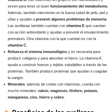
sirven para tener un buen
funcionamiento del metabolismo
.
Además, también intervienen en la buena salud de pelo, piel y
uñas y ayudan a
prevenir algunos problemas de memoria
.
Las avellanas también cuentan con
v
itamina E
que cuentan
con acción antioxidante y ayudan a prevenir el envejecimiento
prematuro. Otra vitamina con la que cuentan es con la
v
itamina C
.
Refuerza el sistema inmunoló
gico
y es necesaria para
producir colágeno y para absorber el hierro. La vitamina K
ayuda a construir huesos y tejidos saludables a través de las
proteínas. También produce proteínas que ayudan a coagular
la sangre.
Minerales
: además de contar con vitaminas, cuenta con
mucho minerales:
c
alcio
, magnesio, fó
sforo
, p
otasio
,
manganeso, zinc, hierro y cobre
.