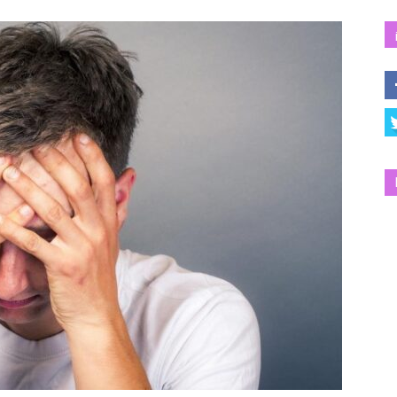
Salud
y
Bienestar
|