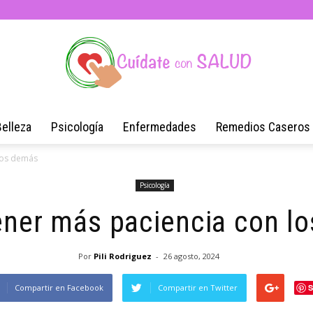
Belleza
Psicología
Enfermedades
Remedios Caseros
Blog
los demás
Psicología
ner más paciencia con l
de
Por
Pili Rodriguez
-
26 agosto, 2024
Compartir en Facebook
Compartir en Twitter
S