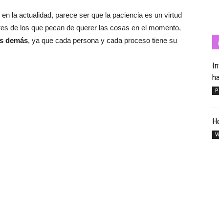
en la actualidad, parece ser que la paciencia es un virtud
res de los que pecan de querer las cosas en el momento,
os demás
, ya que cada persona y cada proceso tiene su
Cuídate
In
h
P
con
He
V
Salud