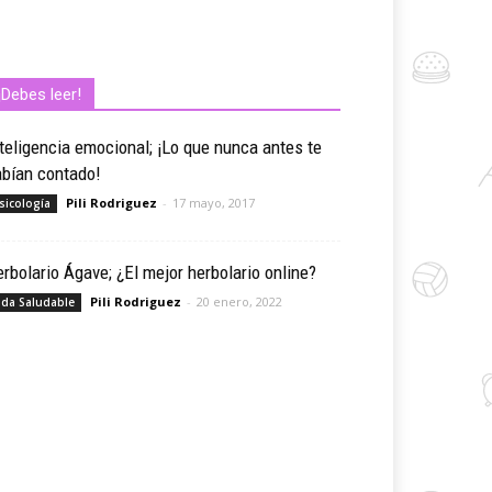
¡Debes leer!
teligencia emocional; ¡Lo que nunca antes te
abían contado!
Pili Rodriguez
-
17 mayo, 2017
sicología
rbolario Ágave; ¿El mejor herbolario online?
Pili Rodriguez
-
20 enero, 2022
ida Saludable