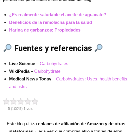
¿Es realmente saludable el aceite de aguacate?
Beneficios de la remolacha para la salud
Harina de garbanzos; Propiedades
Fuentes y referencias
Live Science
–
Carbohydrates
WikiPedia
–
Carbohydrate
Medical News Today
–
Carbohydrates: Uses, health benefits,
and risks
5
(100%)
1
vote
Este blog utiliza
enlaces de afiliación de Amazon y de otras
plataformas
. Cada vez que compras algo a través de ellos,