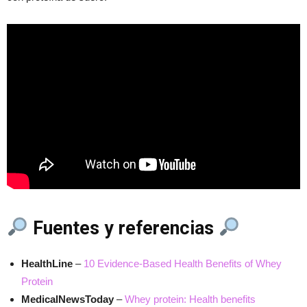
Fuentes y referencias
HealthLine
–
10 Evidence-Based Health Benefits of Whey
Protein
MedicalNewsToday
–
Whey protein: Health benefits